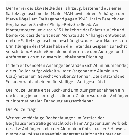
Der Fahrer des Lkw stellte das Fahrzeug, bestehend aus einer
Sattelzugmaschine der Marke MAN sowie einem Anhänger der
Marke Kögel, am Freitagabend gegen 19:45 Uhr im Bereich der
Berghausener Straße / Philipp-Reis-Straße ab. Am
Montagmorgen um circa 6:15 Uhr kehrte der Fahrer zurück und
bemerkte, dass der erst neun Monate alte Anhänger entwendet
und die Sattelzugmaschine beschädigt worden war. Nach ersten
Ermittlungen der Polizei haben die Täter das Gespann zunächst
verschoben. Anschließend demontierten sie den Aufleger und
entfernten sich mit diesem in unbekannte Richtung.
In dem entwendeten Anhänger befanden sich Aluminiumbänder,
die zu Rollen aufgewickelt wurden (sogenannte Aluminium
Coils) mit einem Gewicht von über 23 Tonnen. Der entstandene
Schaden wird auf einen fünfstelligen Wert geschätzt.
Die Polizei leitete erste Such- und Ermittlungsmaßnahmen ein,
die bislang jedoch erfolglos blieben. Zudem wurde der Anhänger
zur internationalen Fahndung ausgeschrieben.
Die Polizei fragt:
Wer hat verdächtige Beobachtungen im Bereich der
Berghausener Straße gemacht oder kann Angaben zum Verbleib
des Lkw-Anhängers oder der Aluminium Coils machen? Hinweise
nimmt die Polizei Langenfeld jederzeit telefonisch unter der