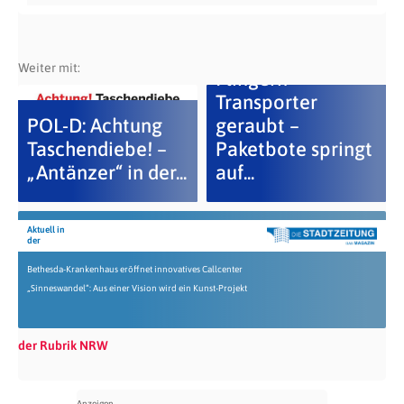
Weiter mit:
Flingern –
Transporter
POL-D: Achtung
geraubt –
Taschendiebe! –
Paketbote springt
„Antänzer“ in der...
auf...
Aktuell in
der
Bethesda-Krankenhaus eröffnet innovatives Callcenter
„Sinneswandel“: Aus einer Vision wird ein Kunst-Projekt
der Rubrik NRW