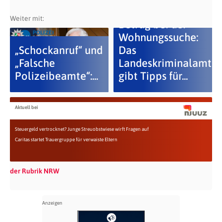
Weiter mit:
Betrug bei der
Wohnungssuche:
„Schockanruf“ und
Das
„Falsche
Landeskriminalamt
Polizeibeamte“:...
gibt Tipps für...
Aktuell bei
Steuergeld vertrocknet? Junge Streuobstwiese wirft Fragen auf
Caritas startet Trauergruppe für verwaiste Eltern
der Rubrik NRW