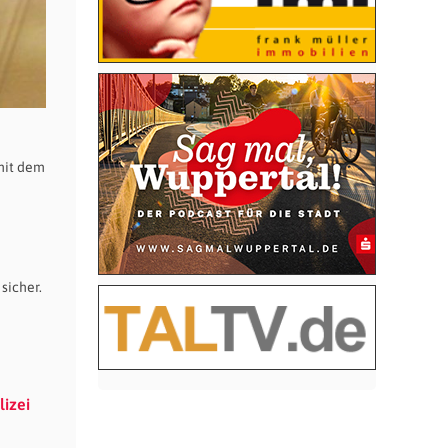
mit dem
sicher.
izei