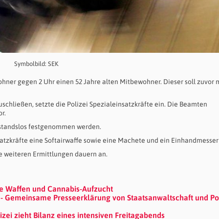
Symbolbild: SEK
hner gegen 2 Uhr einen 52 Jahre alten Mitbewohner. Dieser soll zuvor 
hließen, setzte die Polizei Spezialeinsatzkräfte ein. Die Beamten
r.
erstandslos festgenommen werden.
atzkräfte eine Softairwaffe sowie eine Machete und ein Einhandmesser 
e weiteren Ermittlungen dauern an.
ere Waffen und Cannabis-Aufzucht
 Gemeinsame Presseerklärung von Staatsanwaltschaft und Pol
zei zieht Bilanz eines intensiven Freitagabends