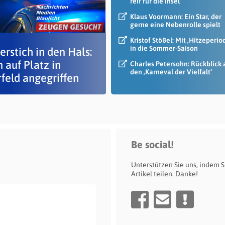
reif für die Insel
Klaus Voormann: Ein Star, der
gerne eine Nebenrolle spielt
Kristof Stößel: Mit ‚Hitzeperio
in die Sommer-Saison
rstich in den Hals:
 auf Platz in
Charles Petersohn: Rückblick 
den ‚Karneval der Vielfalt‘
rfeld angegriffen
Be social!
Unterstützen Sie uns, indem S
Artikel teilen. Danke!