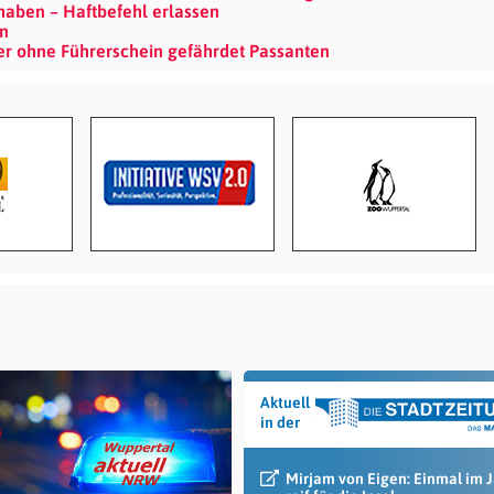
haben – Haftbefehl erlassen
n
er ohne Führerschein gefährdet Passanten
Aktuell
in der
Mirjam von Eigen: Einmal im 