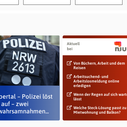
Aktuell
bei
Von Büchern, Arbeit und dem
Reisen
Arbeitsuchend- und
Arbeitslosmeldung online
erledigen
Wenn der Regen auf sich war
rtal – Polizei löst
lässt
 auf – zwei
Welche Steck-Lösung passt zu
wahrsamnahmen...
Mietwohnung und Balkon?