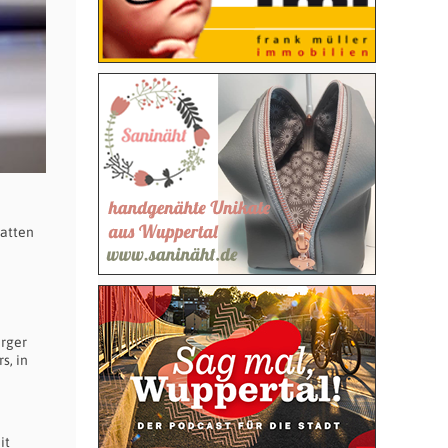
hatten
erger
s, in
it