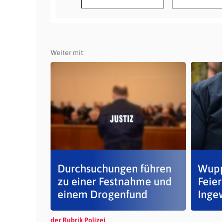
Weiter mit:
Durchsuchungen führen
Wuppe
zu einer Festnahme und
Feier
einem Drogenfund
Inge
der Rubrik Polizei