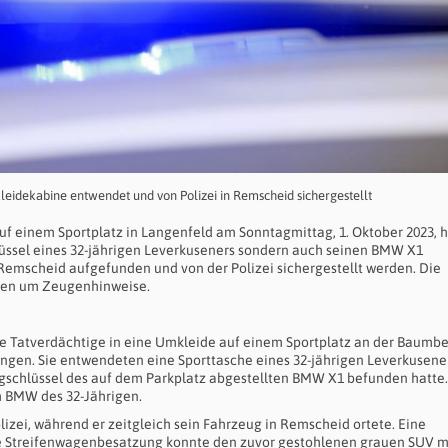
eidekabine entwendet und von Polizei in Remscheid sichergestellt
f einem Sportplatz in Langenfeld am Sonntagmittag, 1. Oktober 2023, 
üssel eines 32-jährigen Leverkuseners sondern auch seinen BMW X1
Remscheid aufgefunden und von der Polizei sichergestellt werden. Die
tten um Zeugenhinweise.
nte Tatverdächtige in eine Umkleide auf einem Sportplatz an der Baumb
ungen. Sie entwendeten eine Sporttasche eines 32-jährigen Leverkusener
gschlüssel des auf dem Parkplatz abgestellten BMW X1 befunden hatte.
m BMW des 32-Jährigen.
lizei, während er zeitgleich sein Fahrzeug in Remscheid ortete. Eine
 Streifenwagenbesatzung konnte den zuvor gestohlenen grauen SUV m