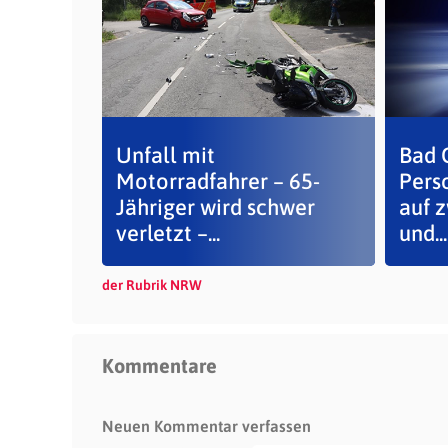
Unfall mit
Bad 
Motorradfahrer – 65-
Pers
Jähriger wird schwer
auf 
verletzt –...
und...
der Rubrik NRW
Kommentare
Neuen Kommentar verfassen