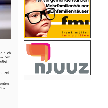
heinlich
 Am Pkw
rlief
olizei
werden.
aten