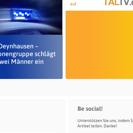
auf
Oeynhausen –
onengruppe schlägt
zwei Männer ein
Be social!
Unterstützen Sie uns, indem S
Artikel teilen. Danke!