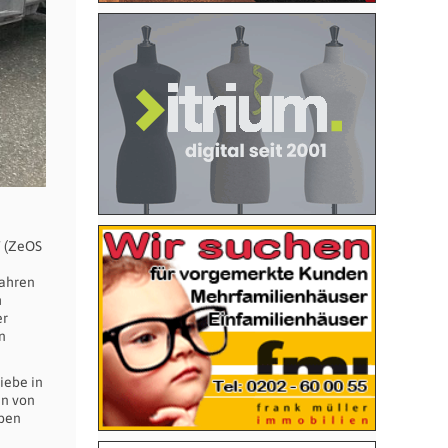
W (ZeOS
fahren
m
er
n
iebe in
en von
eben