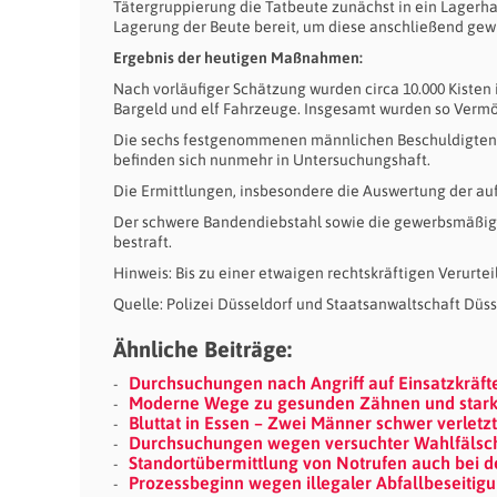
Tätergruppierung die Tatbeute zunächst in ein Lagerhal
Lagerung der Beute bereit, um diese anschließend gew
Ergebnis der heutigen Maßnahmen:
Nach vorläufiger Schätzung wurden circa 10.000 Kisten 
Bargeld und elf Fahrzeuge. Insgesamt wurden so Vermö
Die sechs festgenommenen männlichen Beschuldigten im
befinden sich nunmehr in Untersuchungshaft.
Die Ermittlungen, insbesondere die Auswertung der au
Der schwere Bandendiebstahl sowie die gewerbsmäßige
bestraft.
Hinweis: Bis zu einer etwaigen rechtskräftigen Verurtei
Quelle: Polizei Düsseldorf und Staatsanwaltschaft Düss
Ähnliche Beiträge:
Durchsuchungen nach Angriff auf Einsatzkräfte
Moderne Wege zu gesunden Zähnen und stark
Bluttat in Essen – Zwei Männer schwer verletz
Durchsuchungen wegen versuchter Wahlfälschu
Standortübermittlung von Notrufen auch bei 
Prozessbeginn wegen illegaler Abfallbeseitig