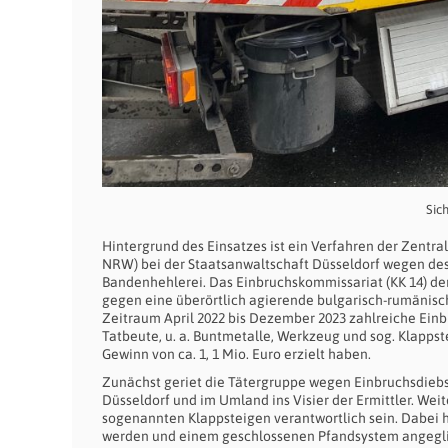
Sic
Hintergrund des Einsatzes ist ein Verfahren der Zentra
NRW) bei der Staatsanwaltschaft Düsseldorf wegen de
Bandenhehlerei. Das Einbruchskommissariat (KK 14) der
gegen eine überörtlich agierende bulgarisch-rumänisc
Zeitraum April 2022 bis Dezember 2023 zahlreiche Ein
Tatbeute, u. a. Buntmetalle, Werkzeug und sog. Klappst
Gewinn von ca. 1, 1 Mio. Euro erzielt haben.
Zunächst geriet die Tätergruppe wegen Einbruchsdiebs
Düsseldorf und im Umland ins Visier der Ermittler. Wei
sogenannten Klappsteigen verantwortlich sein. Dabei h
werden und einem geschlossenen Pfandsystem angeglie