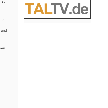
r zur
uro
t und
hren