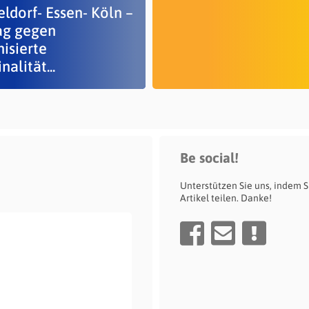
ldorf- Essen- Köln –
ag gegen
isierte
nalität...
Be social!
Unterstützen Sie uns, indem S
Artikel teilen. Danke!