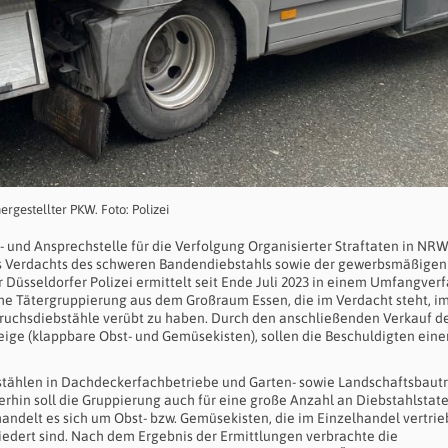
hergestellter PKW. Foto: Polizei
l- und Ansprechstelle für die Verfolgung Organisierter Straftaten in NR
s Verdachts des schweren Bandendiebstahls sowie der gewerbsmäßigen
 Düsseldorfer Polizei ermittelt seit Ende Juli 2023 in einem Umfangver
he Tätergruppierung aus dem Großraum Essen, die im Verdacht steht, i
bruchsdiebstähle verübt zu haben. Durch den anschließenden Verkauf d
eige (klappbare Obst- und Gemüsekisten), sollen die Beschuldigten eine
tählen in Dachdeckerfachbetriebe und Garten- sowie Landschaftsbautr
terhin soll die Gruppierung auch für eine große Anzahl an Diebstahlstat
andelt es sich um Obst- bzw. Gemüsekisten, die im Einzelhandel vertri
dert sind. Nach dem Ergebnis der Ermittlungen verbrachte die