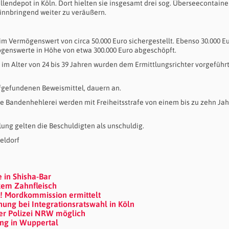
lendepot in Köln. Dort hielten sie insgesamt drei sog. Überseecontaine
innbringend weiter zu veräußern.
im Vermögenswert von circa 50.000 Euro sichergestellt. Ebenso 30.000 E
genswerte in Höhe von etwa 300.000 Euro abgeschöpft.
 Alter von 24 bis 39 Jahren wurden dem Ermittlungsrichter vorgeführ
fgefundenen Beweismittel, dauern an.
 Bandenhehlerei werden mit Freiheitsstrafe von einem bis zu zehn Ja
lung gelten die Beschuldigten als unschuldig.
eldorf
 in Shisha-Bar
em Zahnfleisch
t! Mordkommission ermittelt
ng bei Integrationsratswahl in Köln
der Polizei NRW möglich
ung in Wuppertal