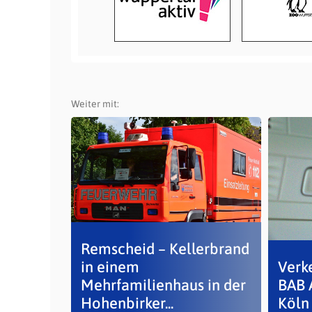
Weiter mit:
Remscheid – Kellerbrand
in einem
Verke
Mehrfamilienhaus in der
BAB 
Hohenbirker...
Köln